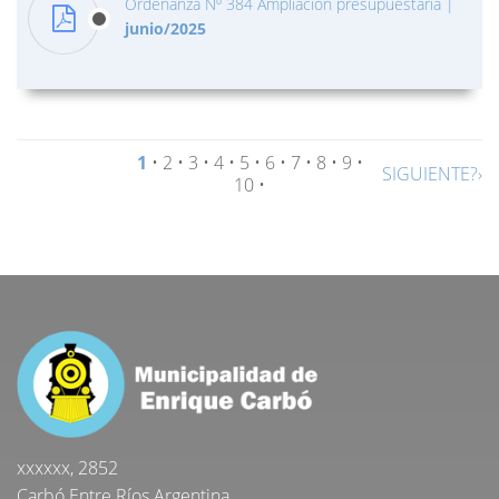
Ordenanza Nº 384 Ampliación presupuestaria
|
junio/2025
1
•
2
•
3
•
4
•
5
•
6
•
7
•
8
•
9
•
SIGUIENTE?›
10
•
xxxxxx, 2852
Carbó Entre Ríos Argentina